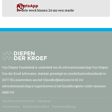
WhatsApp
De hele week binnen 24 uur een reactie
Van Diepen Fraudedesk is onderdeel van de advocatenmaatschap Van Diepen
Van der Kroef Advocaten, statutair gevestigd en (mede) kantoorhoudende te
(1077 BL) Amsterdam aan het Dijsselhofplantsoen 16-18. De
advocatenmaatschap is ingeschreven in het handelsregister onder nummer
34330703
Van Diepen Fraudedesk
Algemene
voorwaarden
Klachtenprocedure
Privacyverklaring