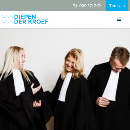
020 5747474
Tarieven