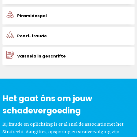
Piramidespel
Ponzi-fraude
Valsheid in geschrifte
Het gaat óns om jouw
schadevergoeding
Bij fraude en oplichting is er al snel de associatie met het
Strafrecht. Aangiftes, opsporing en strafvervolging zijn